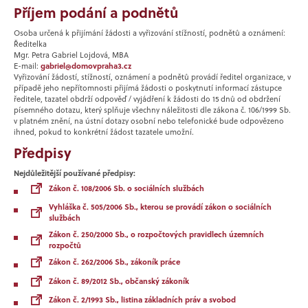
Příjem podání a podnětů
Osoba určená k přijímání žádosti a vyřizování stížností, podnětů a oznámení:
Ředitelka
Mgr. Petra Gabriel Lojdová, MBA
E-mail:
gabriel@domovpraha3.cz
Vyřizování žádostí, stížností, oznámení a podnětů provádí ředitel organizace, v
případě jeho nepřítomnosti přijímá žádosti o poskytnutí informací zástupce
ředitele, tazatel obdrží odpověď / vyjádření k žádosti do 15 dnů od obdržení
písemného dotazu, který splňuje všechny náležitosti dle zákona č. 106/1999 Sb.
v platném znění, na ústní dotazy osobní nebo telefonické bude odpovězeno
ihned, pokud to konkrétní žádost tazatele umožní.
Předpisy
Nejdůležitější používané předpisy:
Zákon č. 108/2006 Sb. o sociálních službách
Vyhláška č. 505/2006 Sb., kterou se provádí zákon o sociálních
službách
Zákon č. 250/2000 Sb., o rozpočtových pravidlech územních
rozpočtů
Zákon č. 262/2006 Sb., zákoník práce
Zákon č. 89/2012 Sb., občanský zákoník
Zákon č. 2/1993 Sb., listina základních práv a svobod