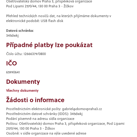
Ošetřovatelský domov Praha 3, příspěvková organizace
Pod Lipami 2570/44, 130 00 Praha 3 - Žižkov
Přehled technických nosičů dat, na kterých přijímáme dokumenty v
elektronické podobě: USB flash disk
Datová schránka:
345dwkj
Případné platby lze poukázat
Číslo účtu: 12666379/0800
IČO
65990641
Dokumenty
Všechny dokumenty
Žádosti o informace
Prostřednictvím elektronické pošty: gabriel@domovpraha3.cz
Prostřednictvím datové schránky (IDDS): 345dwkj
Podání písemně na adresu sídla organizace
Poštou: Ošetřovatelský domov Praha 3, příspěvková organizace, Pod Lipami
2570/44, 130 00 Praha 3 - Žižkov
Osobně: v sídle organizace na výše uvedené adrese