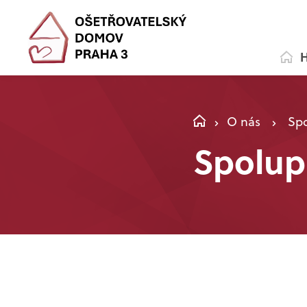
H
O nás
Sp
Spolup