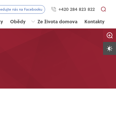
+420 284 823 822
ledujte nás na Facebooku
ty
Obědy
Ze života domova
Kontakty
Zvětši
Vysoký 