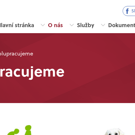
S
lavní stránka
O nás
Služby
Dokumen
olupracujeme
racujeme