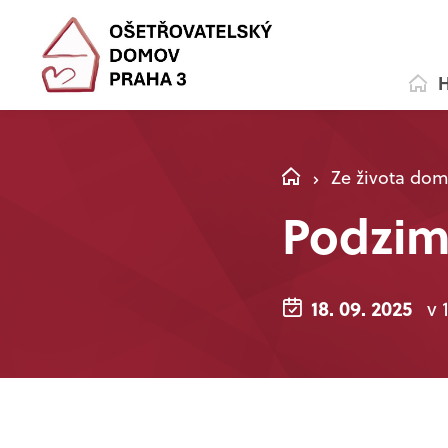
H
Ze života do
Podzim
18. 09. 2025
v 