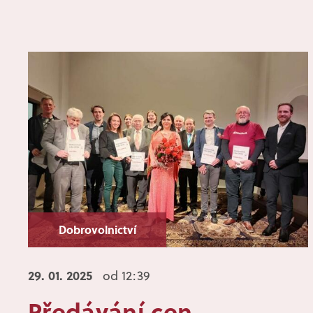
Dobrovolnictví
29. 01.
2025
od 12:39
Předávání cen