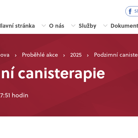
S
lavní stránka
O nás
Služby
Dokumen
mova
Proběhlé akce
2025
Podzimní caniste
ní canisterapie
17:51 hodin