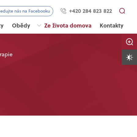
+420 284 823 822
ledujte nás na Facebooku
ty
Obědy
Ze života domova
Kontakty
Zvětši
rapie
Vysoký 