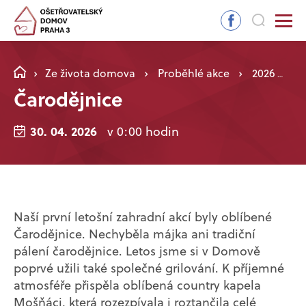
Ze života domova
Proběhlé akce
2026
Č
Čarodějnice
30. 04. 2026
v 0:00 hodin
Naší první letošní zahradní akcí byly oblíbené
Čarodějnice. Nechyběla májka ani tradiční
pálení čarodějnice. Letos jsme si v Domově
poprvé užili také společné grilování. K příjemné
atmosféře přispěla oblíbená country kapela
Mošňáci, která rozezpívala i roztančila celé